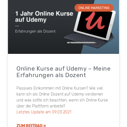
ONLINE MARKETING
Online Kurse auf Udemy – Meine
Erfahrungen als Dozent
Passives Einkommen mit Online Kursen? Wie viel
kann ich als Online Dozent auf Udemy verdienen
und was sollte ich beachten, wenn ich Online Kurse
über die Plattform anbiete?
Letztes Update am 09.03.2021
ZUM BEITRAG »