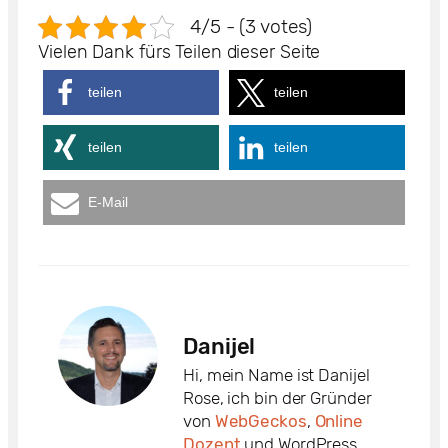
4/5 - (3 votes)
Vielen Dank fürs Teilen dieser Seite
teilen
teilen
teilen
teilen
E-Mail
Danijel
Hi, mein Name ist Danijel
Rose, ich bin der Gründer
von
WebGeckos
,
Online
Dozent
und WordPress