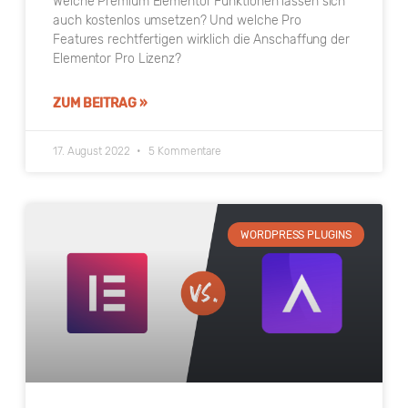
Welche Premium Elementor Funktionen lassen sich
auch kostenlos umsetzen? Und welche Pro
Features rechtfertigen wirklich die Anschaffung der
Elementor Pro Lizenz?
ZUM BEITRAG »
17. August 2022
5 Kommentare
WORDPRESS PLUGINS