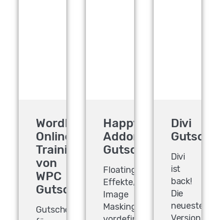
WordPress
Happy
Divi
Online
Addons
Gutsche
Training
Gutschein
Divi
von
ist
Floating
WPC
back!
Effekte,
Gutschein
Die
Image
neueste
Masking,
Gutschein
Version
vordefinierte