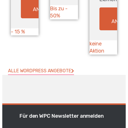
ZUM
Bis zu -
ANGEBOT*
50%
ZU
ANGEB
- 15 %
keine
Aktion
ALLE WORDPRESS ANGEBOTE
Für den WPC Newsletter anmelden