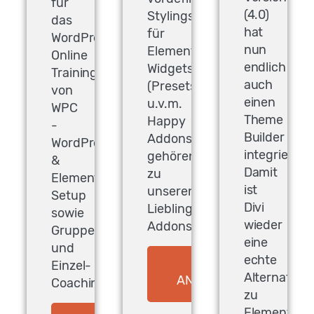
für
(4.0)
Stylings
das
hat
für
WordPress
nun
Elementor
Online
endlich
Widgets
Training
auch
(Presets)
von
einen
u.v.m.
WPC
Theme
Happy
-
Builder
Addons
WordPress
integriert.
gehören
&
Damit
zu
Elementor
ist
unseren
Setup
Divi
Lieblings-
sowie
wieder
Addons.
Gruppen-
eine
und
echte
Einzel-
ZUM
Alternative
ANGEBOT*
Coaching!
zu
Elementor!